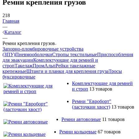
Ремни крепления грузов
218
Главная
—
Каталог
—
Ремни крепления грузов
Запорно-пломбировочные устройства
(ЗПУ)
Пневмооболочки
Стропы текстильные
Приспособления
для эвакуации
Комплектующие для ремней и
строп
Такелаж
ПромАльп
Рейки такелажные
крепежные
Штанги и планки для крепления груза
Тросы
буксировочные
Комплектующие для ремней
и строп
13 товаров
Ремни "Евроборт"
(ласточкин хвост)
13 товаров
Ремни автовозные
11 товаров
Ремни кольцевые
67 товаров