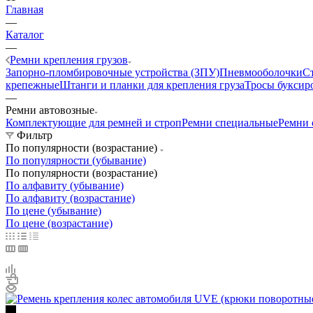
Главная
—
Каталог
—
Ремни крепления грузов
Запорно-пломбировочные устройства (ЗПУ)
Пневмооболочки
С
крепежные
Штанги и планки для крепления груза
Тросы буксир
—
Ремни автовозные
Комплектующие для ремней и строп
Ремни специальные
Ремни 
Фильтр
По популярности (возрастание)
По популярности (убывание)
По популярности (возрастание)
По алфавиту (убывание)
По алфавиту (возрастание)
По цене (убывание)
По цене (возрастание)