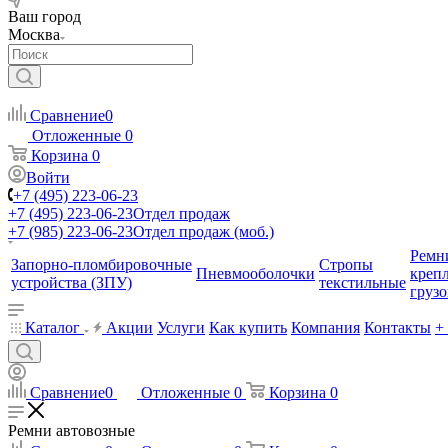
Ваш город
Москва
Сравнение
0
Отложенные
0
Корзина
0
Войти
+7 (495) 223-06-23
+7 (495) 223-06-23
Отдел продаж
+7 (985) 223-06-23
Отдел продаж (моб.)
Ремн
Запорно-пломбировочные
Стропы
Пневмооболочки
креп
устройства (ЗПУ)
текстильные
грузо
Каталог
Акции
Услуги
Как купить
Компания
Контакты
+
Сравнение
0
Отложенные
0
Корзина
0
Ремни автовозные