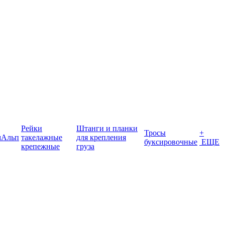
Рейки
Штанги и планки
Тросы
+
мАльп
такелажные
для крепления
буксировочные
ЕЩЕ
крепежные
груза