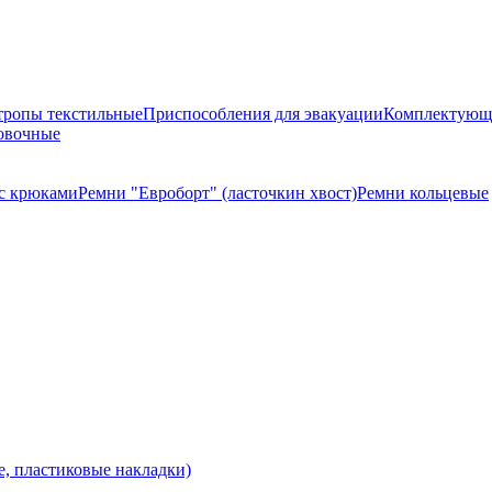
тропы текстильные
Приспособления для эвакуации
Комплектующи
овочные
с крюками
Ремни "Евроборт" (ласточкин хвост)
Ремни кольцевые