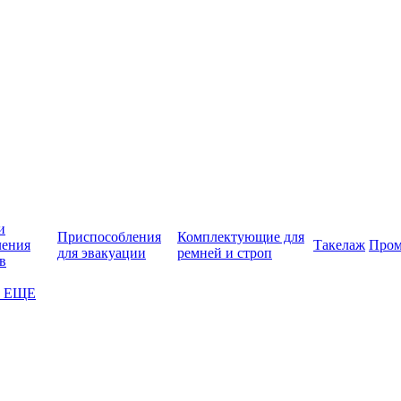
и
Приспособления
Комплектующие для
ления
Такелаж
Про
для эвакуации
ремней и строп
в
 ЕЩЕ