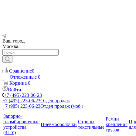
Ваш город
Москва
Сравнение
0
Отложенные
0
Корзина
0
Войти
+7 (495) 223-06-23
+7 (495) 223-06-23
Отдел продаж
+7 (985) 223-06-23
Отдел продаж (моб.)
Запорно-
Ремни
пломбировочные
Стропы
Пр
Пневмооболочки
крепления
устройства
текстильные
для
грузов
(ЗПУ)