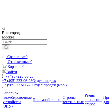
Ваш город
Москва
Сравнение
0
Отложенные
0
Корзина
0
Войти
+7 (495) 223-06-23
+7 (495) 223-06-23
Отдел продаж
+7 (985) 223-06-23
Отдел продаж (моб.)
Запорно-
Ремни
пломбировочные
Стропы
Пр
Пневмооболочки
крепления
устройства
текстильные
для
грузов
(ЗПУ)