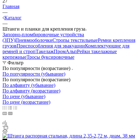
27
Главная
—
Каталог
—
Штанги и планки для крепления груза
Запорно-пломбировочные устройства
(ЗПУ)
Пневмооболочки
Стропы текстильные
Ремни крепления
грузов
Приспособления для эвакуации
Комплектующие для
ремней и строп
Такелаж
ПромАльп
Рейки такелажные
крепежные
Тросы буксировочные
Фильтр
По популярности (возрастание)
По популярности (убывание)
По популярности (возрастание)
По алфавиту (убывание)
По алфавиту (возрастание)
По цене (убывание)
По цене (возрастание)